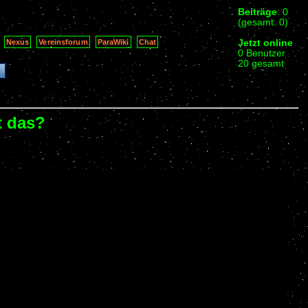
Beiträge
: 0
(gesamt: 0)
Jetzt online
Nexus
Vereinsforum
ParaWiki
Chat
0 Benutzer
20 gesamt
t das?