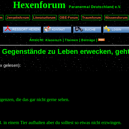
Hexenforum
Paranormal Deutschland
e.V.
um
Jenseitsforum
Literaturforum
OBE-Forum
Traumforum
Wissensforum
Ansicht:
|
|
|
Klassisch
Themen
Beiträge
]: Gegenstände zu Leben erwecken, geh
x gelesen):
igenzen, die das gar nicht gerne sehen.
 in einem Tier aufhalten aber du solltest so etwas nicht erzwingen.