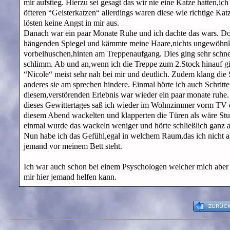
mir aufstieg. Hierzu sei gesagt das wir nie eine Katze hatten,i
öfteren “Geisterkatzen“ allerdings waren diese wie richtige Katz
lösten keine Angst in mir aus.
Danach war ein paar Monate Ruhe und ich dachte das wars. Doc
hängenden Spiegel und kämmte meine Haare,nichts ungewöhnlic
vorbeihuschen,hinten am Treppenaufgang. Dies ging sehr schnel
schlimm. Ab und an,wenn ich die Treppe zum 2.Stock hinauf g
“Nicole“ meist sehr nah bei mir und deutlich. Zudem klang die 
anderes sie am sprechen hindere. Einmal hörte ich auch Schritt
diesem,verstörenden Erlebnis war wieder ein paar monate ruhe
dieses Gewittertages saß ich wieder im Wohnzimmer vorm TV
diesem Abend wackelten und klapperten die Türen als wäre Stu
einmal wurde das wackeln weniger und hörte schließlich ganz a
Nun habe ich das Gefühl,egal in welchem Raum,das ich nicht a
jemand vor meinem Bett steht.
Ich war auch schon bei einem Psyschologen welcher mich aber al
mir hier jemand helfen kann.