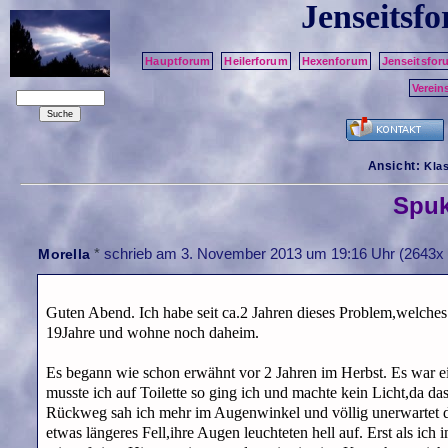
Jenseitsf
Hauptforum
Heilerforum
Hexenforum
Jenseitsfor
Verein
Ansicht:
Kla
Spuk
*
schrieb am
3. November 2013 um 19:16 Uhr
(2643x 
Morella
Guten Abend. Ich habe seit ca.2 Jahren dieses Problem,welches i
19Jahre und wohne noch daheim.
Es begann wie schon erwähnt vor 2 Jahren im Herbst. Es war 
musste ich auf Toilette so ging ich und machte kein Licht,da d
Rückweg sah ich mehr im Augenwinkel und völlig unerwartet die
etwas längeres Fell,ihre Augen leuchteten hell auf. Erst als ic