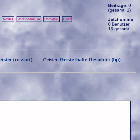
Beiträge
: 0
(gesamt: 1)
Jetzt online
Nexus
Vereinsforum
ParaWiki
Chat
0 Benutzer
16 gesamt
eister (ressort)
Geisterhafte Gesichter (hp)
Geister: