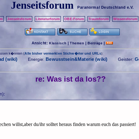
Jenseitsforum
Paranormal Deutschland
e.V.
um
Jenseitsforum
Literaturforum
OBE-Forum
Traumforum
Wissensforum
Ansicht:
|
|
|
Klassisch
Themen
Beiträge
passen k�nnten (
Alle bisher vermerkten Stichw�rter und URLs
):
d (wiki)
Bewusstsein&Materie (wiki)
G
Energie:
Geister:
re: Was ist da los??
n):
en willst,aber du/ihr solltet heraus finden warum euch das passiert!