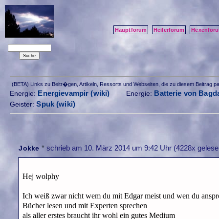
Hauptforum
Heilerforum
Hexenfor
(BETA) Links zu Beitr�gen, Artikeln, Ressorts und Webseiten, die zu diesem Beitrag 
Energievampir (wiki)
Batterie von Bagda
Energie:
Energie:
Spuk (wiki)
Geister:
*
schrieb am
10. März 2014 um 9:42 Uhr
(4228x gelese
Jokke
Hej wolphy
Ich weiß zwar nicht wem du mit Edgar meist und wen du ansprech
Bücher lesen und mit Experten sprechen
als aller erstes braucht ihr wohl ein gutes Medium