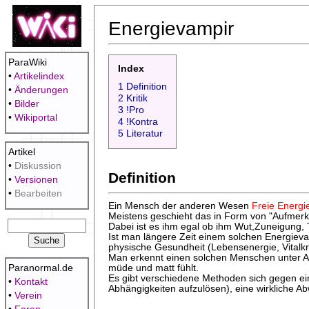
Energievampir
ParaWiki
Index
•
Artikelindex
1 Definition
•
Änderungen
2 Kritik
•
Bilder
3 !Pro
•
Wikiportal
4 !Kontra
5 Literatur
Artikel
•
Diskussion
Definition
•
Versionen
•
Bearbeiten
Ein Mensch der anderen Wesen
Freie Energi
Meistens geschieht das in Form von "Aufmerks
Dabei ist es ihm egal ob ihm Wut,Zuneigung, 
Ist man längere Zeit einem solchen Energievam
physische Gesundheit (Lebensenergie, Vitalkr
Man erkennt einen solchen Menschen unter An
müde und matt fühlt.
Paranormal.de
Es gibt verschiedene Methoden sich gegen ei
•
Kontakt
Abhängigkeiten aufzulösen), eine wirkliche Ab
•
Verein