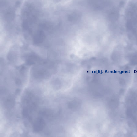
re[6]: Kindergeist
-
D