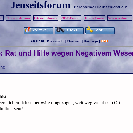
Jenseitsforum
Paranormal Deutschland
e.V.
um
Jenseitsforum
Literaturforum
OBE-Forum
Traumforum
Wissensforum
Ansicht:
|
|
|
Klassisch
Themen
Beiträge
e: Rat und Hilfe wegen Negativem Wes
n):
ist.
verstrichen. Ich selber wäre umgezogen, weit weg von diesm Ort!
lflich sein!