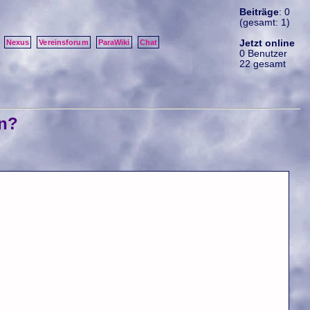
Beiträge
: 0
(gesamt: 1)
Jetzt online
Nexus
Vereinsforum
ParaWiki
Chat
0 Benutzer
22 gesamt
en?