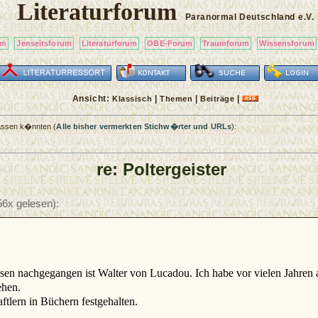
Literaturforum
Paranormal Deutschland
e.V.
um
Jenseitsforum
Literaturforum
OBE-Forum
Traumforum
Wissensforum
Ansicht:
|
|
|
Klassisch
Themen
Beiträge
passen k�nnten (
Alle bisher vermerkten Stichw�rter und URLs
):
re: Poltergeister
6x gelesen):
issen nachgegangen ist Walter von Lucadou. Ich habe vor vielen Jahren
ehen.
tlern in Büchern festgehalten.