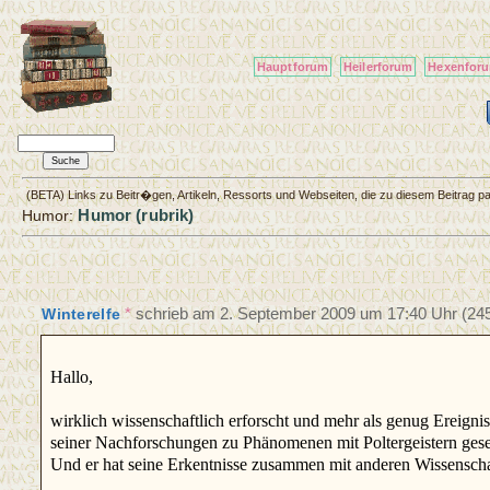
Hauptforum
Heilerforum
Hexenfor
(BETA) Links zu Beitr�gen, Artikeln, Ressorts und Webseiten, die zu diesem Beitrag 
Humor (rubrik)
Humor:
*
schrieb am
2. September 2009 um 17:40 Uhr
(245
Winterelfe
Hallo,
wirklich wissenschaftlich erforscht und mehr als genug Ereign
seiner Nachforschungen zu Phänomenen mit Poltergeistern ges
Und er hat seine Erkentnisse zusammen mit anderen Wissenschaf