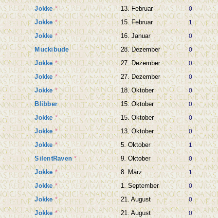
Jokke
*
13. Februar
0
Jokke
*
15. Februar
1
Jokke
*
16. Januar
0
Muckibude
28. Dezember
0
Jokke
*
27. Dezember
0
Jokke
*
27. Dezember
0
Jokke
*
18. Oktober
0
Blibber
15. Oktober
0
Jokke
*
15. Oktober
0
Jokke
*
13. Oktober
0
Jokke
*
5. Oktober
1
SilentRaven
*
9. Oktober
0
Jokke
*
8. März
1
Jokke
*
1. September
0
Jokke
*
21. August
0
Jokke
*
21. August
0