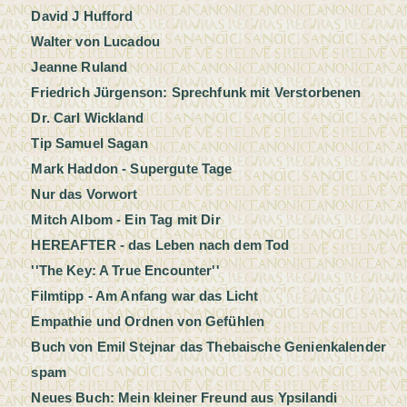
David J Hufford
Walter von Lucadou
Jeanne Ruland
Friedrich Jürgenson: Sprechfunk mit Verstorbenen
Dr. Carl Wickland
Tip Samuel Sagan
Mark Haddon - Supergute Tage
Nur das Vorwort
Mitch Albom - Ein Tag mit Dir
HEREAFTER - das Leben nach dem Tod
''The Key: A True Encounter''
Filmtipp - Am Anfang war das Licht
Empathie und Ordnen von Gefühlen
Buch von Emil Stejnar das Thebaische Genienkalender
spam
Neues Buch: Mein kleiner Freund aus Ypsilandi