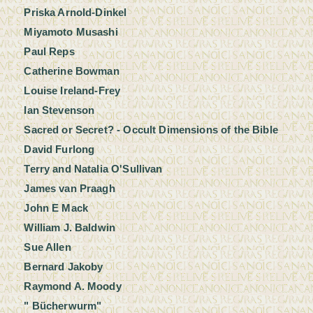
Priska Arnold-Dinkel
Miyamoto Musashi
Paul Reps
Catherine Bowman
Louise Ireland-Frey
Ian Stevenson
Sacred or Secret? - Occult Dimensions of the Bible
David Furlong
Terry and Natalia O'Sullivan
James van Praagh
John E Mack
William J. Baldwin
Sue Allen
Bernard Jakoby
Raymond A. Moody
" Bücherwurm"