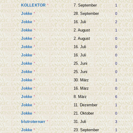
KOLLEKTOR
*
7. September
1
Jokke
*
28. September
0
Jokke
*
16. Juli
2
Jokke
*
2. August
1
Jokke
*
2. August
0
Jokke
*
16. Juli
0
Jokke
*
16. Juli
0
Jokke
*
25. Juni
0
Jokke
*
25. Juni
0
Jokke
*
30. März
1
Jokke
*
16. März
0
Jokke
*
8. März
6
Jokke
*
11. Dezember
1
Jokke
*
21. Oktober
0
blutroternarr
*
31. Juli
3
Jokke
*
23. September
1