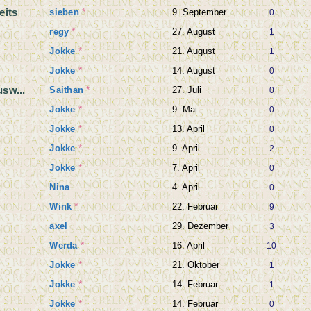
eits
sieben
*
9. September
0
regy
*
27. August
1
Jokke
*
21. August
1
Jokke
*
14. August
0
sw...
Saithan
*
27. Juli
0
Jokke
*
9. Mai
0
Jokke
*
13. April
0
Jokke
*
9. April
2
Jokke
*
7. April
0
Nina
4. April
0
Wink
*
22. Februar
9
axel
29. Dezember
3
Werda
*
16. April
10
Jokke
*
21. Oktober
1
Jokke
*
14. Februar
1
Jokke
*
14. Februar
0