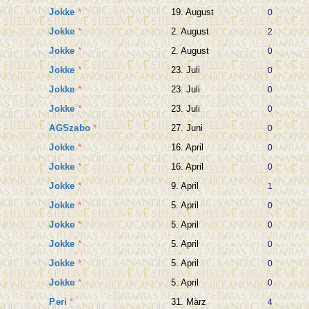
Jokke
*
19. August
0
Jokke
*
2. August
2
Jokke
*
2. August
0
Jokke
*
23. Juli
0
Jokke
*
23. Juli
0
Jokke
*
23. Juli
0
AGSzabo
*
27. Juni
0
Jokke
*
16. April
0
Jokke
*
16. April
0
Jokke
*
9. April
1
Jokke
*
5. April
0
Jokke
*
5. April
0
Jokke
*
5. April
0
Jokke
*
5. April
0
Jokke
*
5. April
0
Peri
*
31. März
4