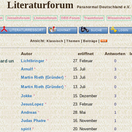
Literaturforum
Paranormal Deutschland
e.V.
um
Jenseitsforum
Literaturforum
OBE-Forum
Traumforum
Wissensforum
Ansicht:
|
|
|
Klassisch
Themen
Beiträge
Autor
eröffnet
Antworten
l
ward un
Lichtbringer
*
27. Februar
0
Arnulf
*
15. Juli
3
Martin Rieth (Gründer)
*
13. Juli
0
Martin Rieth (Gründer)
*
13. Juli
0
Jokke
*
15. Dezember
3
JesusLopez
*
23. Februar
0
Andreas
*
28. Mai
1
Judas Phatre
*
16. November
1
spirit
*
20. November
0