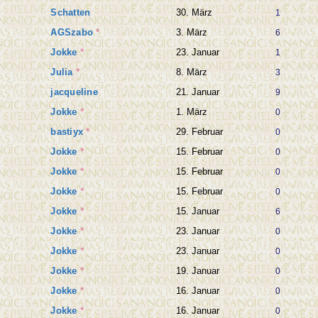
Schatten
30. März
1
AGSzabo
*
3. März
6
Jokke
*
23. Januar
1
Julia
*
8. März
3
jacqueline
21. Januar
9
Jokke
*
1. März
0
bastiyx
*
29. Februar
0
Jokke
*
15. Februar
0
Jokke
*
15. Februar
0
Jokke
*
15. Februar
0
Jokke
*
15. Januar
6
Jokke
*
23. Januar
0
Jokke
*
23. Januar
0
Jokke
*
19. Januar
0
Jokke
*
16. Januar
0
Jokke
*
16. Januar
0