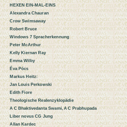
HEXEN EIN-MAL-EINS
Alexandra Chauran
Crow Swimsaway
Robert Bruce
Windows 7 Spracherkennung
Peter McArthur
Kelly Kiernan Ray
Emma Wilby
Éva Pócs
Markus Heitz:
Jan Louis Perkowski
Edith Fiore
Theologische Realenzyklopädie
A C Bhaktivedanta Swami, A C Prabhupada
Liber novus CG Jung
Allan Kardec