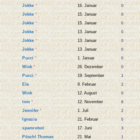
Jokke
*
16. Januar
0
Jokke
*
15. Januar
0
Jokke
*
15. Januar
0
Jokke
*
13. Januar
0
Jokke
*
13. Januar
0
Jokke
*
13. Januar
0
Pucci
*
1. Januar
0
Wink
*
26. Dezember
0
Pucci
*
19. September
1
Ela
9. Februar
2
Wink
12. August
0
tom
*
12. November
6
Jennifer
*
1. Juli
2
Ignazia
21. Februar
5
spamrobot
17. Juni
3
Pöschl Thomas
21. Mai
1