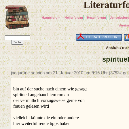
Literatur
Hauptforum
Heilerforum
Hexenforum
Jenseitsfor
Verein
Ansicht:
Kla
spiritue
jacqueline schrieb am
21. Januar 2010 um 9:16 Uhr
(3793x gel
bin auf der suche nach einem wie gesagt
spirituell angehauchtem roman
der vermutlich vorzugsweise gerne von
frauen gelesen wird
vielleicht könnte die ein oder andere
hier weiterführende tipps haben