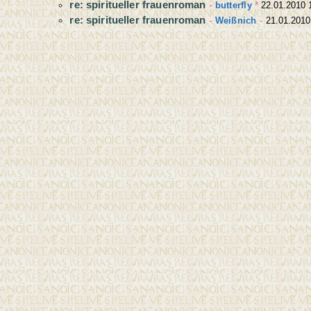
re: spiritueller frauenroman
-
butterfly
*
22.01.2010 
re: spiritueller frauenroman
-
Weißnich
-
21.01.2010