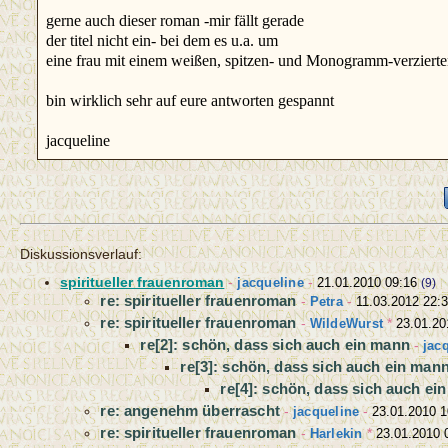
gerne auch dieser roman -mir fällt gerade
der titel nicht ein- bei dem es u.a. um
eine frau mit einem weißen, spitzen- und Monogramm-verziert
bin wirklich sehr auf eure antworten gespannt
jacqueline
Diskussionsverlauf:
spiritueller frauenroman
-
jacqueline
-
21.01.2010 09:16
(9)
re: spiritueller frauenroman
-
Petra
-
11.03.2012 22:
re: spiritueller frauenroman
-
WildeWurst
*
23.01.20
re[2]: schön, dass sich auch ein mann
-
jac
re[3]: schön, dass sich auch ein man
re[4]: schön, dass sich auch ei
re: angenehm überrascht
-
jacqueline
-
23.01.2010 1
re: spiritueller frauenroman
-
Harlekin
*
23.01.2010 