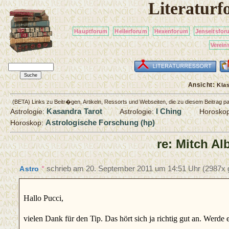
Literatur
Hauptforum
Heilerforum
Hexenforum
Jenseitsfor
Verein
Ansicht:
Kla
(BETA) Links zu Beitr�gen, Artikeln, Ressorts und Webseiten, die zu diesem Beitrag 
Kasandra Tarot
I Ching
Astrologie:
Astrologie:
Horosko
Astrologische Forschung (hp)
Horoskop:
re: Mitch Al
*
schrieb am
20. September 2011 um 14:51 Uhr
(2987x 
Astro
Hallo Pucci,
vielen Dank für den Tip. Das hört sich ja richtig gut an. Werde e