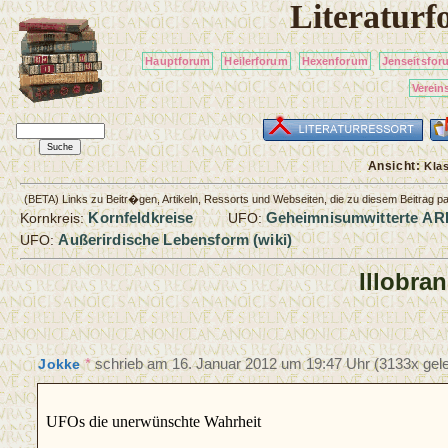
Literatur
Hauptforum
Heilerforum
Hexenforum
Jenseitsfor
Verein
Ansicht:
Kla
(BETA) Links zu Beitr�gen, Artikeln, Ressorts und Webseiten, die zu diesem Beitrag 
Kornfeldkreise
Geheimnisumwitterte AR
Kornkreis:
UFO:
Außerirdische Lebensform (wiki)
UFO:
Illobra
*
schrieb am
16. Januar 2012 um 19:47 Uhr
(3133x gele
Jokke
UFOs die unerwünschte Wahrheit