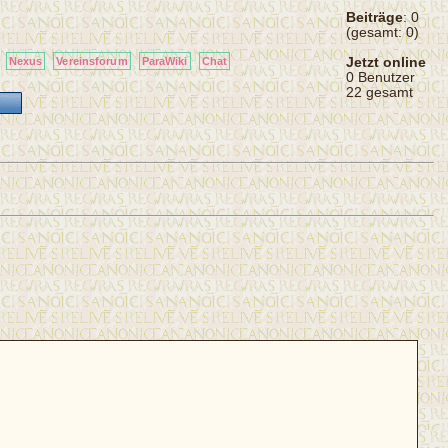
Beiträge
: 0
(gesamt: 0)
Jetzt online
Nexus
Vereinsforum
ParaWiki
Chat
0 Benutzer
22 gesamt