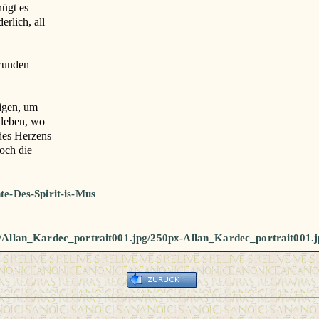
nügt es
erlich, all
wunden
nigen, um
 leben, wo
des Herzens
och die
e-Des-Spirit-is-Mus
7/Allan_Kardec_portrait001.jpg/250px-Allan_Kardec_portrait001.