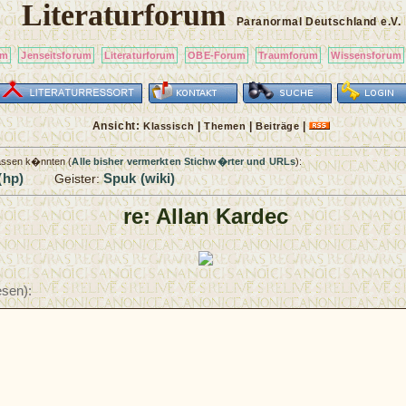
Literaturforum
Paranormal Deutschland
e.V.
um
Jenseitsforum
Literaturforum
OBE-Forum
Traumforum
Wissensforum
Ansicht:
|
|
|
Klassisch
Themen
Beiträge
passen k�nnten (
Alle bisher vermerkten Stichw�rter und URLs
):
(hp)
Spuk (wiki)
Geister:
re: Allan Kardec
sen):