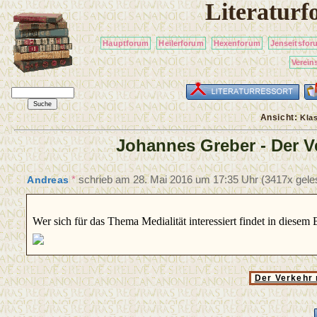
Literatur
Hauptforum
Heilerforum
Hexenforum
Jenseitsfor
Verein
Ansicht:
Kla
Johannes Greber - Der Ve
*
schrieb am
28. Mai 2016 um 17:35 Uhr
(3417x gele
Andreas
Wer sich für das Thema Medialität interessiert findet in diesem
Der Verkehr 