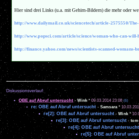
Hier sind drei Links (u.a. mit Gehirn-Bildern) die mehr oder we
http://www.dailymail.co.uk/sciencetech/article-2575550/The
http://www.popsci.com/article/science/woman-who-can-will-
http://finance.yahoo.com/news/scientists-scanned-womans-
Diskussionsverlauf:
OBE auf Abruf untersucht
-
Wink
*
09.03.2014 23:08
(6)
re: OBE auf Abruf untersucht
-
Samsara
*
10.03.201
re[2]: OBE auf Abruf untersucht
-
Wink
*
10.
re[3]: OBE auf Abruf untersucht
-
tom
re[4]: OBE auf Abruf untersuch
re[5]: OBE auf Abruf unte