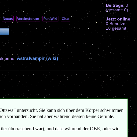
Beiträge
: 0
(gesamt: 0)
Jetzt online
Nexus
Vereinsforum
ParaWiki
Chat
0 Benutzer
18 gesamt
Astralvampir (wiki)
alebene:
of Ottawa“ untersucht. Sie kann sich über dem Körper schwimmen
ch vorhanden. Sie hat aber während dessen keine Gefühle.
haftler überraschend war), und dass während der OBE, oder wie