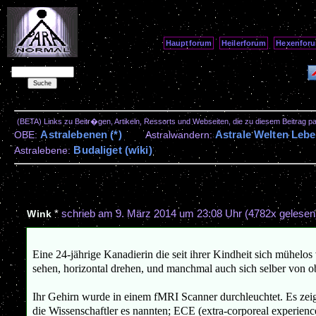
Hauptforum
Heilerforum
Hexenfor
(BETA) Links zu Beitr�gen, Artikeln, Ressorts und Webseiten, die zu diesem Beitrag 
Astralebenen (*)
Astrale Welten Lebe
OBE:
Astralwandern:
Budaliget (wiki)
Astralebene:
*
schrieb am
9. März 2014 um 23:08 Uhr
(4782x gelesen
Wink
Eine 24-jährige Kanadierin die seit ihrer Kindheit sich mühe
sehen, horizontal drehen, und manchmal auch sich selber von
Ihr Gehirn wurde in einem fMRI Scanner durchleuchtet. Es zeig
die Wissenschaftler es nannten; ECE (extra-corporeal experiences)