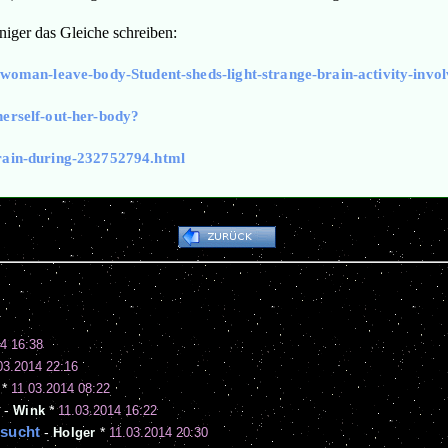
niger das Gleiche schreiben:
-woman-leave-body-Student-sheds-light-strange-brain-activity-invo
herself-out-her-body?
brain-during-232752794.html
4 16:38
03.2014 22:16
*
11.03.2014 08:22
t
-
Wink
*
11.03.2014 16:22
rsucht
-
Holger
*
11.03.2014 20:30