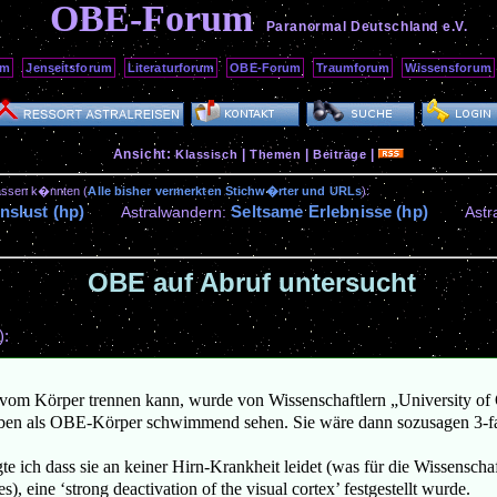
OBE-Forum
Paranormal Deutschland
e.V.
um
Jenseitsforum
Literaturforum
OBE-Forum
Traumforum
Wissensforum
Ansicht:
|
|
|
Klassisch
Themen
Beiträge
passen k�nnten (
Alle bisher vermerkten Stichw�rter und URLs
):
nslust (hp)
Seltsame Erlebnisse (hp)
Astralwandern:
Astr
OBE auf Abruf untersucht
):
los vom Körper trennen kann, wurde von Wissenschaftlern „University 
 oben als OBE-Körper schwimmend sehen. Sie wäre dann sozusagen 3-fa
te ich dass sie an keiner Hirn-Krankheit leidet (was für die Wissensc
, eine ‘strong deactivation of the visual cortex’ festgestellt wurde.