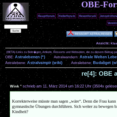
OBE-Fo
Hauptforum
Heilerforum
Hexenforum
Jenseitsfor
Verein
Ansicht:
Kla
(BETA) Links zu Beitr�gen, Artikeln, Ressorts und Webseiten, die zu diesem Beitrag 
Astralebenen (*)
Astrale Welten Lebe
OBE:
Astralwandern:
Astralvampir (wiki)
Budaliget (wi
Astralebene:
Astralebene:
re[4]: OBE 
*
schrieb am
11. März 2014 um 16:22 Uhr
(3504x gelese
Wink
Korrekterweise müsste man sagen „wäre“. Denn die Frau kann ni
gymnastische Übungen durchführen. Sich weiter zu bewegen bzw.
Kindheit?