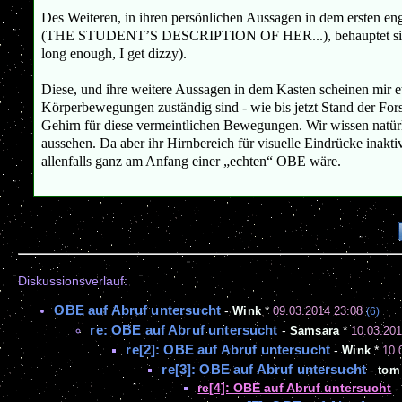
Des Weiteren, in ihren persönlichen Aussagen in dem ersten eng
(THE STUDENT’S DESCRIPTION OF HER...), behauptet sie dass we
long enough, I get dizzy).
Diese, und ihre weitere Aussagen in dem Kasten scheinen mir e
Körperbewegungen zuständig sind - wie bis jetzt Stand der Fors
Gehirn für diese vermeintlichen Bewegungen. Wir wissen natür
aussehen. Da aber ihr Hirnbereich für visuelle Eindrücke inakt
allenfalls ganz am Anfang einer „echten“ OBE wäre.
Diskussionsverlauf:
OBE auf Abruf untersucht
-
Wink
*
09.03.2014 23:08
(6)
re: OBE auf Abruf untersucht
-
Samsara
*
10.03.201
re[2]: OBE auf Abruf untersucht
-
Wink
*
10.
re[3]: OBE auf Abruf untersucht
-
tom
re[4]: OBE auf Abruf untersucht