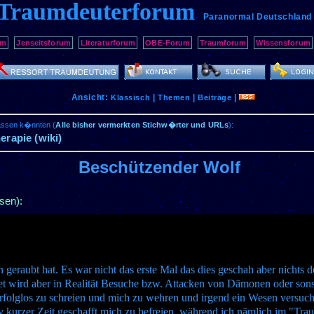
Traumdeuterforum
Paranormal Deutschland
um
Jenseitsforum
Literaturforum
OBE-Forum
Traumforum
Wissensforum
Ansicht:
|
|
|
Klassisch
Themen
Beiträge
passen k�nnten (
Alle bisher vermerkten Stichw�rter und URLs
):
erapie (wiki)
Beschützender Wolf
sen):
n geraubt hat. Es war nicht das erste Mal das dies geschah aber nichts 
et wird aber in Realität Besuche bzw. Attacken von Dämonen oder sons
erfolglos zu schreien und mich zu wehren und irgend ein Wesen versuc
iv kurzer Zeit geschafft mich zu befreien, während ich nämlich im "Trau