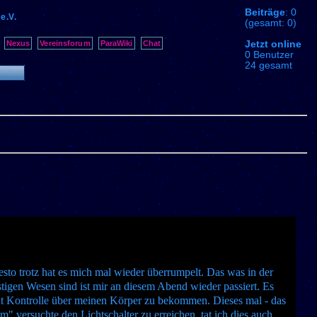
Beiträge
: 0
e.V.
(gesamt: 0)
Jetzt online
Nexus
Vereinsforum
ParaWiki
Chat
0 Benutzer
24 gesamt
desto trotz hat es mich mal wieder überrumpelt. Das was in der
tigen Wesen sind ist mir an diesem Abend wieder passiert. Es
ht Kontrolle über meinen Körper zu bekommen. Dieses mal - das
m" versuchte den Lichtschalter zu erreichen, tat ich dies auch