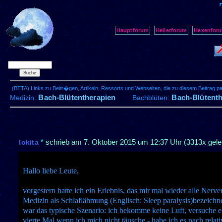
Hauptforum
Heilerforum
Hexenfor
(BETA) Links zu Beitr�gen, Artikeln, Ressorts und Webseiten, die zu diesem Beitrag 
Bach-Blütentherapien
Bach-Blütenth
Medizin:
Bachblüten:
*
schrieb am
7. Oktober 2015 um 12:37 Uhr
(3313x gele
lokita
Hallo liebe Leute,
vorgestern hatte ich ein Erlebnis, das mir mal wieder alle Nerve
Medizin als Schlaflähmung (Englisch: Sleep paralysis)bezeichn
war das typische Szenario: ich bekomme keine Luft, versuche 
vierte Mal wenn ich mich nicht täusche - habe ich es nach relat