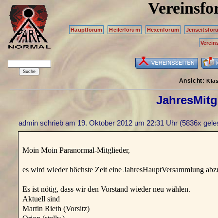
Vereinsf
Hauptforum
Heilerforum
Hexenforum
Jenseitsfor
Verein
Ansicht:
Kla
JahresMit
admin schrieb am
19. Oktober 2012 um 22:31 Uhr
(5836x gele
Moin Moin Paranormal-Mitglieder,
es wird wieder höchste Zeit eine JahresHauptVersammlung abzu
Es ist nötig, dass wir den Vorstand wieder neu wählen.
Aktuell sind
Martin Rieth (Vorsitz)