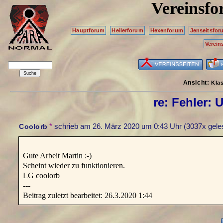
Vereinsf
Hauptforum
Heilerforum
Hexenforum
Jenseitsfor
Verein
Ansicht:
Kla
re: Fehler: 
*
schrieb am
26. März 2020 um 0:43 Uhr
(3037x gele
Coolorb
Gute Arbeit Martin :-)
Scheint wieder zu funktionieren.
LG coolorb
---
Beitrag zuletzt bearbeitet: 26.3.2020 1:44