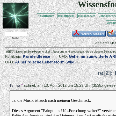
Wissensf
Hauptforum
Heilerforum
Hexenforum
Jenseitsfor
Verein
Ansicht:
Kla
(BETA) Links zu Beitr�gen, Artikeln, Ressorts und Webseiten, die zu diesem Beitrag 
Kornfeldkreise
Geheimnisumwitterte AR
Kornkreis:
UFO:
Außerirdische Lebensform (wiki)
UFO:
re[2]:
*
schrieb am
10. April 2012 um 18:23 Uhr
(3538x gelese
felina
Ja, die Musik ist auch nach meinem Geschmack.
Dieses Argument "Bringt uns Ufo-Forschung weiter?" verstehe 
Paläo-Seti forschen, sind der Meinung, dass Außerirdische nicht