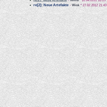
re[2]: Neue Artefakte
-
felina
*
10.04.2012 18:23
re[2]: Neue Artefakte
-
Wink
*
27.02.2012 21:43