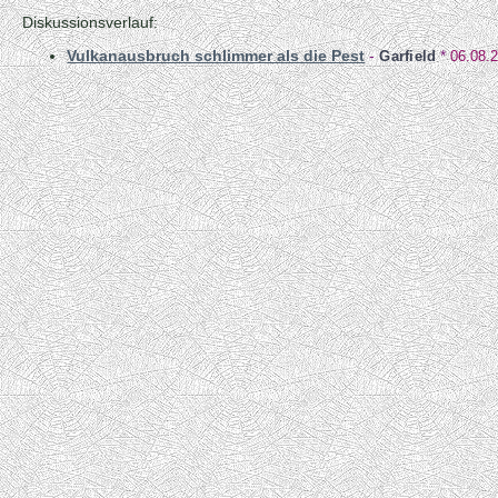
Diskussionsverlauf:
Vulkanausbruch schlimmer als die Pest
-
Garfield
*
06.08.