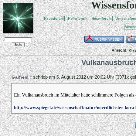
Wissensf
Hauptforum
Heilerforum
Hexenforum
Jenseitsfor
Verein
Ansicht:
Kla
Vulkanausbruch
*
schrieb am
6. August 2012 um 20:02 Uhr
(3971x gel
Garfield
Ein Vulkanausbruch im Mittelalter hatte schlimmere Folgen als d
http://www.spiegel.de/wissenschaft/natur/noerdlichstes-kora