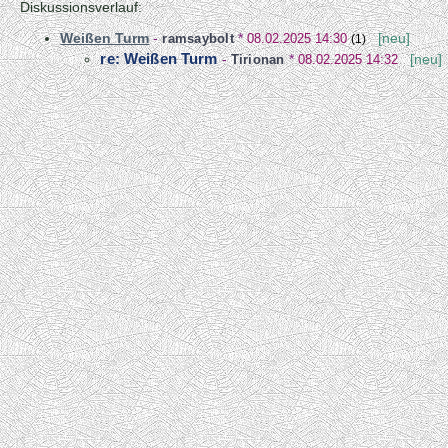
Diskussionsverlauf:
Weißen Turm
-
ramsaybolt
*
08.02.2025 14:30
[neu]
(1)
re: Weißen Turm
-
Tirionan
*
08.02.2025 14:32
[neu]