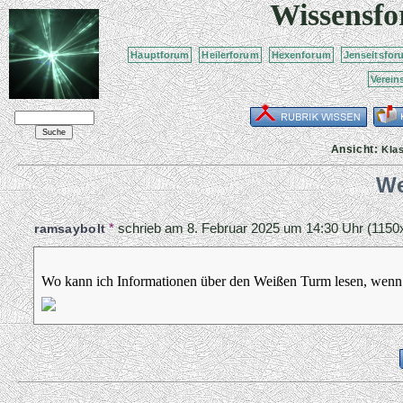
Wissensf
Hauptforum
Heilerforum
Hexenforum
Jenseitsfor
Verein
Ansicht:
Kla
We
*
schrieb am
8. Februar 2025 um 14:30 Uhr
(1150x
ramsaybolt
Wo kann ich Informationen über den Weißen Turm lesen, wenn 