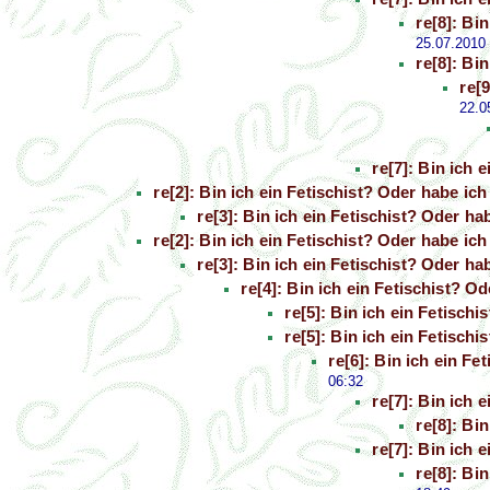
re[8]: Bi
25.07.2010
re[8]: Bi
re[
22.0
re[7]: Bin ich 
re[2]: Bin ich ein Fetischist? Oder habe ic
re[3]: Bin ich ein Fetischist? Oder h
re[2]: Bin ich ein Fetischist? Oder habe ic
re[3]: Bin ich ein Fetischist? Oder h
re[4]: Bin ich ein Fetischist? 
re[5]: Bin ich ein Fetisch
re[5]: Bin ich ein Fetisch
re[6]: Bin ich ein F
06:32
re[7]: Bin ich 
re[8]: Bi
re[7]: Bin ich 
re[8]: Bi