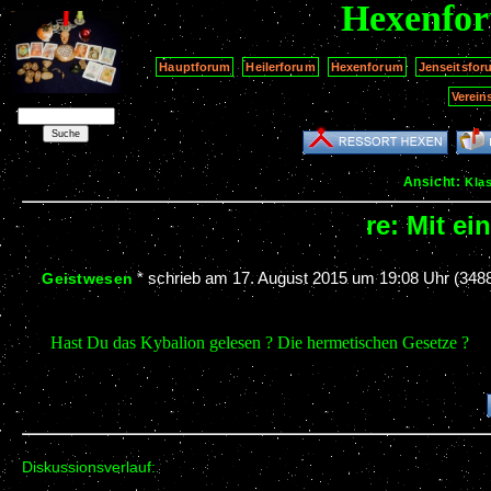
Hexenfo
Hauptforum
Heilerforum
Hexenforum
Jenseitsfor
Verein
Ansicht:
Kla
re: Mit e
*
schrieb am
17. August 2015 um 19:08 Uhr
(3488
Geistwesen
Hast Du das Kybalion gelesen ? Die hermetischen Gesetze ?
Diskussionsverlauf: