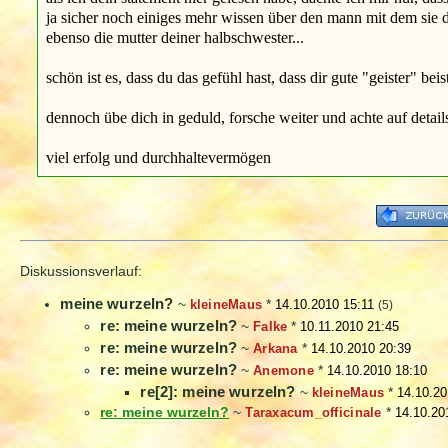
ja sicher noch einiges mehr wissen über den mann mit dem sie d
ebenso die mutter deiner halbschwester...
schön ist es, dass du das gefühl hast, dass dir gute "geister" bei
dennoch übe dich in geduld, forsche weiter und achte auf details
viel erfolg und durchhaltevermögen
Diskussionsverlauf:
meine wurzeln?
~
kleineMaus
*
14.10.2010 15:11
(5)
re: meine wurzeln?
~
Falke
*
10.11.2010 21:45
re: meine wurzeln?
~
Arkana
*
14.10.2010 20:39
re: meine wurzeln?
~
Anemone
*
14.10.2010 18:10
re[2]: meine wurzeln?
~
kleineMaus
*
14.10.20
re: meine wurzeln?
~
Taraxacum_officinale
*
14.10.20