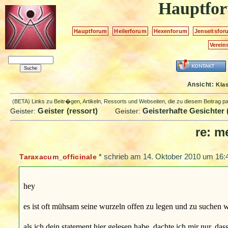
Hauptfo
Hauptforum
Heilerforum
Hexenforum
Jenseitsfor
Verein
Ansicht:
Kla
(BETA) Links zu Beitr�gen, Artikeln, Ressorts und Webseiten, die zu diesem Beitrag 
Geister (ressort)
Geisterhafte Gesichter 
Geister:
Geister:
re: m
*
schrieb am
14. Oktober 2010 um 16:
Taraxacum_officinale
hey
es ist oft mühsam seine wurzeln offen zu legen und zu suchen we
als ich dein statement hier gelesen habe, dachte ich mir nur, dass 