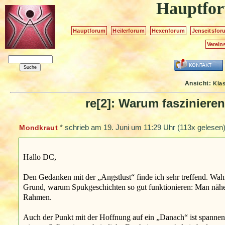
Hauptfo
Hauptforum
Heilerforum
Hexenforum
Jenseitsfor
Verein
Ansicht:
Kla
re[2]: Warum fasziniere
*
schrieb am
19. Juni um 11:29 Uhr
(113x gelesen)
Mondkraut
Hallo DC,
Den Gedanken mit der „Angstlust“ finde ich sehr treffend. Wahr
Grund, warum Spukgeschichten so gut funktionieren: Man näher
Rahmen.
Auch der Punkt mit der Hoffnung auf ein „Danach“ ist spannend.