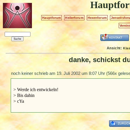
Hauptfo
Hauptforum
Heilerforum
Hexenforum
Jenseitsfor
Verein
Ansicht:
Kla
danke, schickst d
noch keiner schrieb am
19. Juli 2002 um 8:07 Uhr
(566x gelese
> Werde ich entwickeln!
> Bis dahin
> cYa