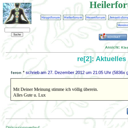
Heilerfo
Hauptforum
Heilerforum
Hexenforum
Jenseitsfor
Verein
Ansicht:
Kla
re[2]: Aktuelle
*
schrieb am
27. Dezember 2012 um 21:05 Uhr
(5836x g
feron
Mit Deiner Meinung stimme ich völlig überein.
Alles Gute u. Lux
Diskussionsverlauf: