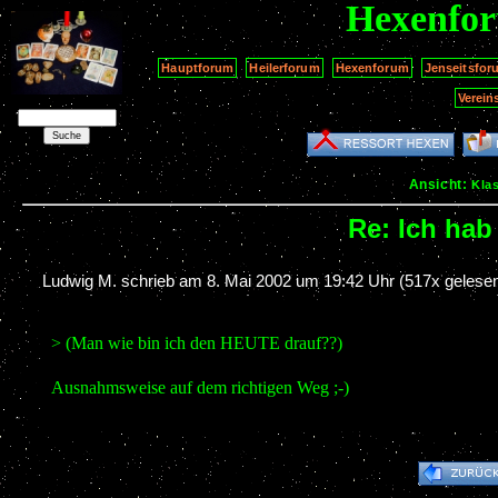
Hexenfo
Hauptforum
Heilerforum
Hexenforum
Jenseitsfor
Verein
Ansicht:
Kla
Re: Ich hab
Ludwig M. schrieb am
8. Mai 2002 um 19:42 Uhr
(517x gelesen
> (Man wie bin ich den HEUTE drauf??)
Ausnahmsweise auf dem richtigen Weg ;-)