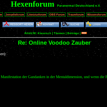
Hexenforum
Paranormal Deutschland
e.V.
um
Jenseitsforum
Literaturforum
OBE-Forum
Traumforum
Wissensforum
Ansicht:
|
|
|
Klassisch
Themen
Beiträge
Re: Online Voodoo Zauber
en):
ie Manifestation der Gandanken in der Mentaldimension, und wenn die F