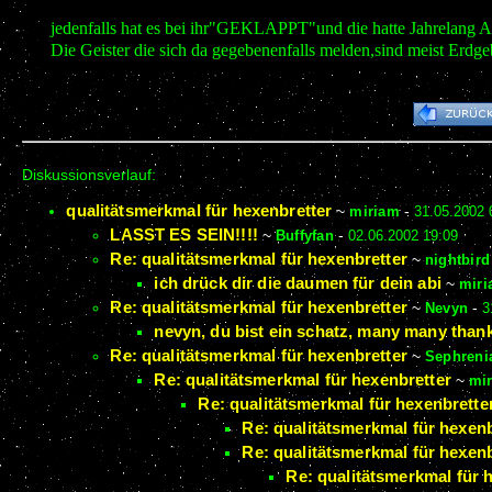
jedenfalls hat es bei ihr"GEKLAPPT"und die hatte Jahrelang A
Die Geister die sich da gegebenenfalls melden,sind meist Erdg
Diskussionsverlauf:
qualitätsmerkmal für hexenbretter
~
miriam
-
31.05.2002 
LASST ES SEIN!!!!
~
Buffyfan
-
02.06.2002 19:09
Re: qualitätsmerkmal für hexenbretter
~
nightbird
ich drück dir die daumen für dein abi
~
mir
Re: qualitätsmerkmal für hexenbretter
~
Nevyn
-
3
nevyn, du bist ein schatz, many many than
Re: qualitätsmerkmal für hexenbretter
~
Sephreni
Re: qualitätsmerkmal für hexenbretter
~
mi
Re: qualitätsmerkmal für hexenbrette
Re: qualitätsmerkmal für hexenb
Re: qualitätsmerkmal für hexenb
Re: qualitätsmerkmal für 