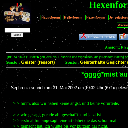
Hexenfo
Hauptforum
Heilerforum
Hexenforum
Jenseitsfor
Verein
Ansicht:
Kla
(BETA) Links zu Beitr�gen, Artikeln, Ressorts und Webseiten, die zu diesem Beitrag 
Geister (ressort)
Geisterhafte Gesichter 
Geister:
Geister:
*gggg*mist a
Sephrenia schrieb am
31. Mai 2002 um 10:32 Uhr
(671x gelese
> > hmm, also wir haben keine angst, und keine vorurteile.
> > wie gesagt, gerade abi geschafft. und jetzt ist
> > erstmal fun angesagt. eine ist dabei die das schon mal
> > gemacht hat. ich wußte bis vor kurzem gar nicht,