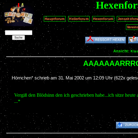
Hexenfo
Hauptforum
Heilerforum
Hexenforum
Jenseitsfor
Verein
Ansicht:
Kla
AAAAAAARRRG
Hörnchen* schrieb am
31. Mai 2002 um 12:09 Uhr
(622x geles
Vergiß den Blödsinn den ich geschrieben habe...ich sitze heute a
...*