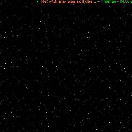
Re: @Birma- was soll das...
~
Thomas
-
04.06.