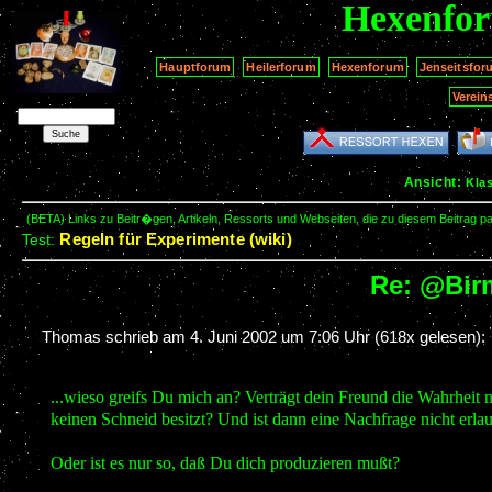
Hexenfo
Hauptforum
Heilerforum
Hexenforum
Jenseitsfor
Verein
Ansicht:
Kla
(BETA) Links zu Beitr�gen, Artikeln, Ressorts und Webseiten, die zu diesem Beitrag 
Regeln für Experimente (wiki)
Test:
Re: @Birm
Thomas schrieb am
4. Juni 2002 um 7:06 Uhr
(618x gelesen):
...wieso greifs Du mich an? Verträgt dein Freund die Wahrheit n
keinen Schneid besitzt? Und ist dann eine Nachfrage nicht erla
Oder ist es nur so, daß Du dich produzieren mußt?