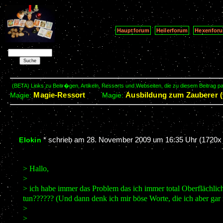
Hauptforum
Heilerforum
Hexenfor
(BETA) Links zu Beitr�gen, Artikeln, Ressorts und Webseiten, die zu diesem Beitrag 
Magie-Ressort
Ausbildung zum Zauberer (
Magie:
Magie:
*
schrieb am
28. November 2009 um 16:35 Uhr
(1720x 
Elokin
> Hallo,
>
> ich habe immer das Problem das ich immer total Oberflächlich
tun?????? (Und dann denk ich mir böse Worte, die ich aber gar n
>
>