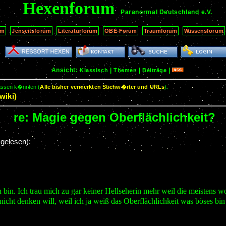
Hexenforum
Paranormal Deutschland
e.V.
um
Jenseitsforum
Literaturforum
OBE-Forum
Traumforum
Wissensforum
Ansicht:
|
|
|
Klassisch
Themen
Beiträge
passen k�nnten (
Alle bisher vermerkten Stichw�rter und URLs
):
wiki)
re: Magie gegen Oberflächlichkeit?
gelesen):
 bin. Ich trau mich zu gar keiner Hellseherin mehr weil die meistens w
icht denken will, weil ich ja weiß das Oberflächlichkeit was böses bin 