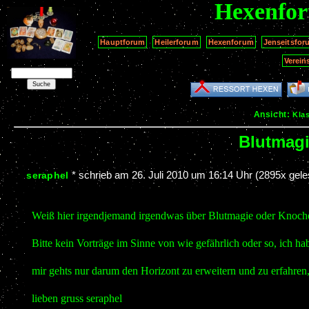
Hexenfo
Hauptforum
Heilerforum
Hexenforum
Jenseitsfor
Verein
Ansicht:
Kla
Blutmag
*
schrieb am
26. Juli 2010 um 16:14 Uhr
(2895x gele
seraphel
Weiß hier irgendjemand irgendwas über Blutmagie oder Knoc
Bitte kein Vorträge im Sinne von wie gefährlich oder so, ich hab
mir gehts nur darum den Horizont zu erweitern und zu erfahren
lieben gruss seraphel