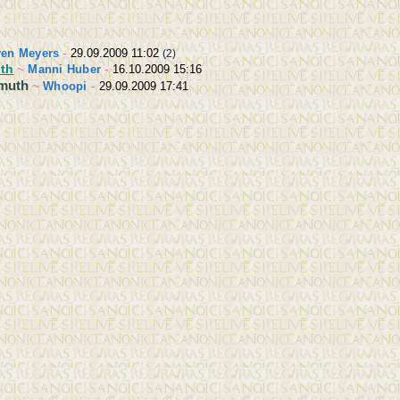
en Meyers
-
29.09.2009 11:02
(2)
uth
~
Manni Huber
-
16.10.2009 15:16
kmuth
~
Whoopi
-
29.09.2009 17:41