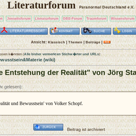
Literaturforum
Paranormal Deutschland
e.V.
um
Jenseitsforum
Literaturforum
OBE-Forum
Traumforum
Wissensforum
Ansicht:
|
|
|
Klassisch
Themen
Beiträge
passen k�nnten (
Alle bisher vermerkten Stichw�rter und URLs
):
wusstsein&Materie (wiki)
ie Entstehung der Realität" von Jörg S
x gelesen):
ealität und Bewusstsein' von Volker Schopf.
Beitrag ist archiviert