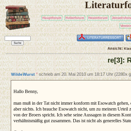
Literatur
Hauptforum
Heilerforum
Hexenforum
Jenseitsfor
Verein
Ansicht:
Kla
re[3]: 
*
schrieb am
20. Mai 2010 um 18:17 Uhr
(2280x g
WildeWurst
Hallo Benny,
man muß in der Tat nicht immer konform mit Esowatch gehen, di
aber nichts. Ich brauche Esowatch nicht, um zu meinem Urteil z
von der Broers spricht. Ich sehe seine Aussagen in diesem Kon
verhältnismäßig gut zusammen. Das ist nicht als generelles Sta