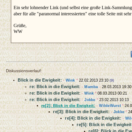
Ein sehr lohnender Link (und selbst eine große Link-Sammlun
aber für alle "paranormal interessierten" eine tolle Seite mit seh
Grüße,
WW
Diskussionsverlauf:
Blick in die Ewigkeit:
-
Wink
*
22.02.2013 23:10
(9)
re: Blick in die Ewigkeit:
-
Mamba
-
28.03.2013 19:30
re: Blick in die Ewigkeit:
-
Wink
*
08.03.2013 00:21
re: Blick in die Ewigkeit:
-
Jokke
*
23.02.2013 10:13
re[2]: Blick in die Ewigkeit:
-
WildeWurst
*
24.0
re[3]: Blick in die Ewigkeit:
-
Jokke
*
24
re[4]: Blick in die Ewigkeit:
-
Wil
re[5]: Blick in die Ewigkeit
re[6]: Blick in die Ew