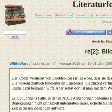
Literatur
Hauptforum
Heilerforum
Hexenforum
Jenseitsfor
Verein
Ansicht:
Kla
re[2]: Bli
*
schrieb am
24. Februar 2013 um 19:01 Uhr
(368
WildeWurst
Der größte Verdienst von Kuebler-Ross ist es wohl, dass sie 
Die wissenschaftlich fundiertesten Ergebnisse, die zurzeit ve
Studie dazu beitragen wird. Aber selbst dort ist man mit dem Wo
Es gibt übrigens Fälle, in denen NDEr Angehörigen begegnet si
Begegnungen nicht prinzipiell untergraben muss, sicherlich eh
Zeit in diesen Zuständen aufwirft.