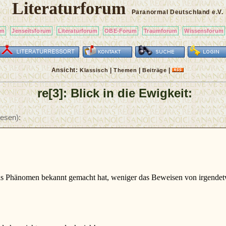
Literaturforum
Paranormal Deutschland
e.V.
um
Jenseitsforum
Literaturforum
OBE-Forum
Traumforum
Wissensforum
Ansicht:
|
|
|
Klassisch
Themen
Beiträge
re[3]: Blick in die Ewigkeit:
esen):
 das Phänomen bekannt gemacht hat, weniger das Beweisen von irgendet