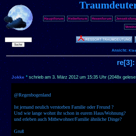
Traumdeute
Hauptforum
Heilerforum
Hexenforum
Jenseitsfor
Verein
Ansicht:
Kla
re[3]
*
schrieb am
3. März 2012 um 15:35 Uhr
(2048x gelese
Jokke
@Regenbogenland
Ist jemand neulich verstorben Familie oder Freund ?
Und wie lange wohnt ihr schon in eurem Haus/Wohnung?
und erleben auch Mitbewohner/Familie ähnliche Dinge?
Gruß