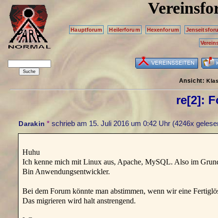
Vereinsf
Hauptforum
Heilerforum
Hexenforum
Jenseitsfor
Verein
Ansicht:
Kla
re[2]: 
*
schrieb am
15. Juli 2016 um 0:42 Uhr
(4246x gelese
Darakin
Huhu
Ich kenne mich mit Linux aus, Apache, MySQL. Also im Grunde
Bin Anwendungsentwickler.
Bei dem Forum könnte man abstimmen, wenn wir eine Fertiglö
Das migrieren wird halt anstrengend.