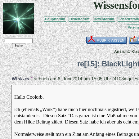
Wissensf
Hauptforum
Heilerforum
Hexenforum
Jenseitsfor
Verein
Ansicht:
Kla
re[15]: BlackLig
*
schrieb am
6. Juni 2014 um 15:05 Uhr
(4108x geles
Wink-ex
Hallo Coolorb,
ich (ehemals „Wink“) habe mich hier nochmals registriert, weil 
entstanden ist. Diesen Satz "Das ganze ist eine Maßnahme von
dem Hilde Beitrag zitiert. Diesen Satz habe ich aber als echt 
Normalerweise stellt man ein Zitat am Anfang eines Beitrags um