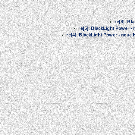
re[8]: Bl
re[5]: BlackLight Power -
re[4]: BlackLight Power - neue