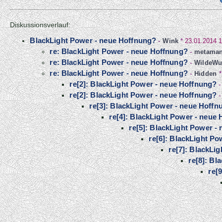
Diskussionsverlauf:
BlackLight Power - neue Hoffnung?
-
Wink
*
23.01.2014 
re: BlackLight Power - neue Hoffnung?
-
metama
re: BlackLight Power - neue Hoffnung?
-
WildeWu
re: BlackLight Power - neue Hoffnung?
-
Hidden
re[2]: BlackLight Power - neue Hoffnung?
re[2]: BlackLight Power - neue Hoffnung?
re[3]: BlackLight Power - neue Hoffn
re[4]: BlackLight Power - neue
re[5]: BlackLight Power -
re[6]: BlackLight P
re[7]: BlackLi
re[8]: Bl
re[