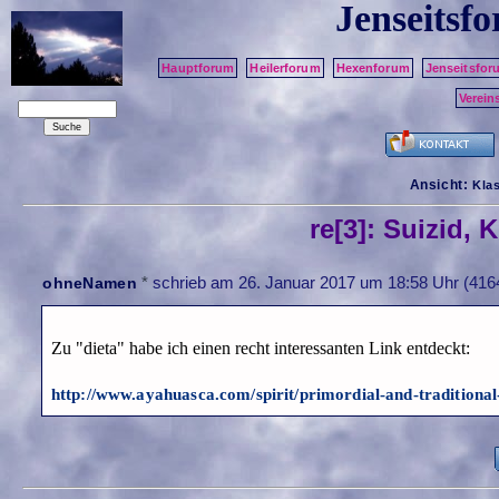
Jenseitsf
Hauptforum
Heilerforum
Hexenforum
Jenseitsfor
Verein
Ansicht:
Kla
re[3]: Suizid,
*
schrieb am
26. Januar 2017 um 18:58 Uhr
(4164
ohneNamen
Zu "dieta" habe ich einen recht interessanten Link entdeckt:
http://www.ayahuasca.com/spirit/primordial-and-traditional-