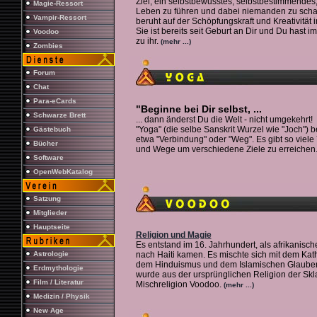
Ziel, ein selbstbewusstes, selbstbestimmendes,
Magie-Ressort
Leben zu führen und dabei niemanden zu scha
Vampir-Ressort
beruht auf der Schöpfungskraft und Kreativität in
Sie ist bereits seit Geburt an Dir und Du hast 
Voodoo
zu ihr.
(mehr ...)
Zombies
Forum
Chat
Para-eCards
"Beginne bei Dir selbst, ...
Schwarze Brett
... dann änderst Du die Welt - nicht umgekehr
"Yoga" (die selbe Sanskrit Wurzel wie "Joch") b
Gästebuch
etwa "Verbindung" oder "Weg". Es gibt so viel
Bücher
und Wege um verschiedene Ziele zu erreichen
Software
OpenWebKatalog
Satzung
Mitglieder
Hauptseite
Religion und Magie
Es entstand im 16. Jahrhundert, als afrikanisc
Astrologie
nach Haiti kamen. Es mischte sich mit dem Kat
dem Hinduismus und dem Islamischen Glaube
Erdmythologie
wurde aus der ursprünglichen Religion der Skl
Film / Literatur
Mischreligion Voodoo.
(mehr ...)
Medizin / Physik
New Age