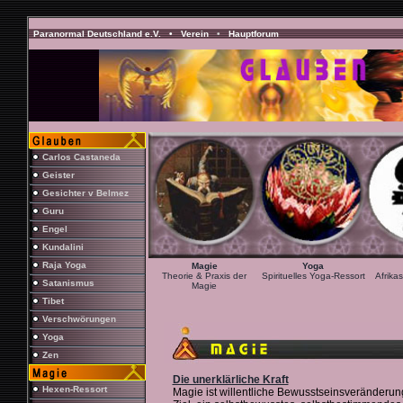
Paranormal Deutschland e.V. •
Verein
•
Hauptforum
Carlos Castaneda
Geister
Gesichter v Belmez
Guru
Engel
Kundalini
Raja Yoga
Magie
Yoga
Theorie & Praxis der
Spirituelles Yoga-Ressort
Afrika
Satanismus
Magie
Tibet
Verschwörungen
Yoga
Zen
Die unerklärliche Kraft
Hexen-Ressort
Magie ist willentliche Bewusstseinsveränderun