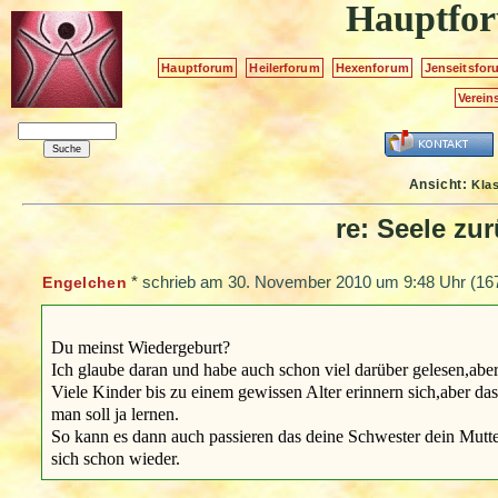
Hauptfo
Hauptforum
Heilerforum
Hexenforum
Jenseitsfor
Verein
Ansicht:
Kla
re: Seele zu
*
schrieb am
30. November 2010 um 9:48 Uhr
(167
Engelchen
Du meinst Wiedergeburt?
Ich glaube daran und habe auch schon viel darüber gelesen,ab
Viele Kinder bis zu einem gewissen Alter erinnern sich,aber das 
man soll ja lernen.
So kann es dann auch passieren das deine Schwester dein Mutte
sich schon wieder.