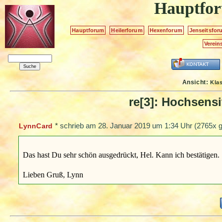
Hauptfo
Hauptforum
Heilerforum
Hexenforum
Jenseitsfor
Verein
Ansicht:
Kla
re[3]: Hochsens
*
schrieb am
28. Januar 2019 um 1:34 Uhr
(2765x g
LynnCard
Das hast Du sehr schön ausgedrückt, Hel. Kann ich bestätigen.
Lieben Gruß, Lynn