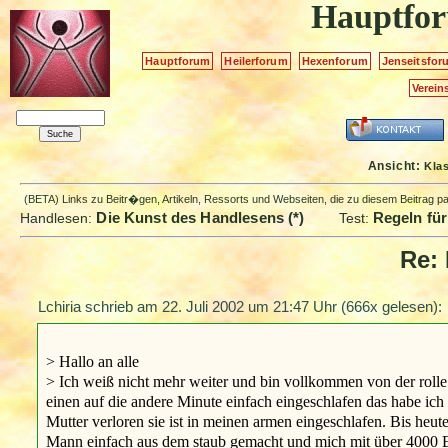
Hauptfo
Hauptforum
Heilerforum
Hexenforum
Jenseitsfor
Verein
Ansicht:
Kla
(BETA) Links zu Beitr�gen, Artikeln, Ressorts und Webseiten, die zu diesem Beitrag 
Die Kunst des Handlesens (*)
Regeln für
Handlesen:
Test:
Re: 
Lchiria schrieb am
22. Juli 2002 um 21:47 Uhr
(666x gelesen):
> Hallo an alle
> Ich weiß nicht mehr weiter und bin vollkommen von der roll
einen auf die andere Minute einfach eingeschlafen das habe ich
Mutter verloren sie ist in meinen armen eingeschlafen. Bis heut
Mann einfach aus dem staub gemacht und mich mit über 4000 Eu