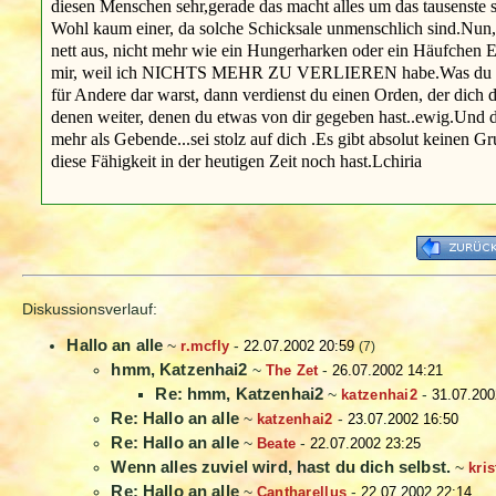
diesen Menschen sehr,gerade das macht alles um das tausenste s
Wohl kaum einer, da solche Schicksale unmenschlich sind.Nun, wi
nett aus, nicht mehr wie ein Hungerharken oder ein Häufchen El
mir, weil ich NICHTS MEHR ZU VERLIEREN habe.Was du für de
für Andere dar warst, dann verdienst du einen Orden, der dich d
denen weiter, denen du etwas von dir gegeben hast..ewig.Und das
mehr als Gebende...sei stolz auf dich .Es gibt absolut keinen G
diese Fähigkeit in der heutigen Zeit noch hast.Lchiria
Diskussionsverlauf:
Hallo an alle
~
r.mcfly
-
22.07.2002 20:59
(7)
hmm, Katzenhai2
~
The Zet
-
26.07.2002 14:21
Re: hmm, Katzenhai2
~
katzenhai2
-
31.07.200
Re: Hallo an alle
~
katzenhai2
-
23.07.2002 16:50
Re: Hallo an alle
~
Beate
-
22.07.2002 23:25
Wenn alles zuviel wird, hast du dich selbst.
~
kris
Re: Hallo an alle
~
Cantharellus
-
22.07.2002 22:14