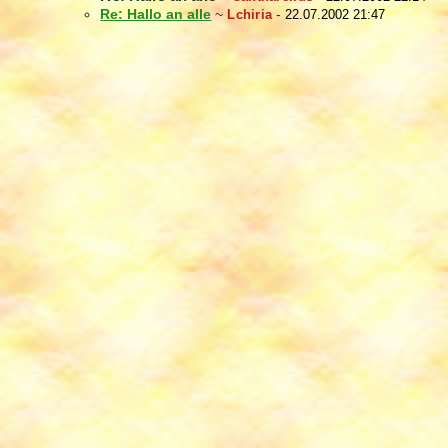
Re: Hallo an alle
~
Lchiria
-
22.07.2002 21:47