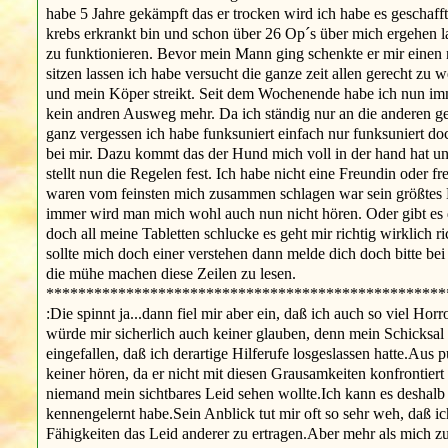
habe 5 Jahre gekämpft das er trocken wird ich habe es geschafft
krebs erkrankt bin und schon über 26 Op´s über mich ergehen
zu funktionieren. Bevor mein Mann ging schenkte er mir einen
sitzen lassen ich habe versucht die ganze zeit allen gerecht z
und mein Köper streikt. Seit dem Wochenende habe ich nun im
kein andren Ausweg mehr. Da ich ständig nur an die anderen ge
ganz vergessen ich habe funksuniert einfach nur funksuniert d
bei mir. Dazu kommt das der Hund mich voll in der hand hat un
stellt nun die Regelen fest. Ich habe nicht eine Freundin oder f
waren vom feinsten mich zusammen schlagen war sein größtes H
immer wird man mich wohl auch nun nicht hören. Oder gibt es d
doch all meine Tabletten schlucke es geht mir richtig wirklich ri
sollte mich doch einer verstehen dann melde dich doch bitte bei
die mühe machen diese Zeilen zu lesen.
********************************************************
:Die spinnt ja...dann fiel mir aber ein, daß ich auch so viel Ho
würde mir sicherlich auch keiner glauben, denn mein Schicksal i
eingefallen, daß ich derartige Hilferufe losgeslassen hatte.Au
keiner hören, da er nicht mit diesen Grausamkeiten konfrontier
niemand mein sichtbares Leid sehen wollte.Ich kann es deshal
kennengelernt habe.Sein Anblick tut mir oft so sehr weh, daß 
Fähigkeiten das Leid anderer zu ertragen.Aber mehr als mich z