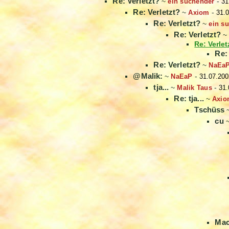
Re: Verletzt?
~
ein suchender
-
31
Re: Verletzt?
~
Axiom
-
31.0
Re: Verletzt?
~
ein s
Re: Verletzt?
Re: Verlet
Re:
Re: Verletzt?
~
NaEa
@Malik:
~
NaEaP
-
31.07.200
tja...
~
Malik Taus
-
31.
Re: tja...
~
Axio
Tschüss
cu
Mac