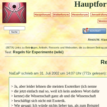
Hauptfo
Hauptforum
Heilerforum
Hexenforum
Jenseitsfor
Verein
Ansicht:
Kla
(BETA) Links zu Beitr�gen, Artikeln, Ressorts und Webseiten, die zu diesem Beitrag 
Regeln für Experimente (wiki)
Test:
Re
NaEaP schrieb am
31. Juli 2002 um 14:07 Uhr
(772x gelesen):
> Ja, aber leider lehnen die meisten Esoteriker (ich nenne
> die jetzt einfach mal so, weil ich kein anderes Wort dafür
> kenne) die Wissenschaft ganz ab und die Wissenschaft
> beschäftigt sich nicht mit Esoterik.
> Wie gesagt: Ich würde nichts lieber tun, als zum Beispiel