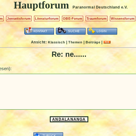
Hauptforum
Paranormal Deutschland
e.V.
um
Jenseitsforum
Literaturforum
OBE-Forum
Traumforum
Wissensforum
Ansicht:
|
|
|
Klassisch
Themen
Beiträge
Re: ne......
esen):
ANDALANANGA