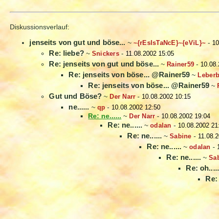
Diskussionsverlauf:
jenseits von gut und böse...
~
~{rEsIsTaNcE}~{eViL}~
-
10
Re: liebe?
~
Snickers
-
11.08.2002 15:05
Re: jenseits von gut und böse...
~
Rainer59
-
10.08.
Re: jenseits von böse... @Rainer59
~
Leber
Re: jenseits von böse... @Rainer59
~
Gut und Böse?
~
Der Narr
-
10.08.2002 10:15
ne......
~
qp
-
10.08.2002 12:50
Re: ne......
~
Der Narr
-
10.08.2002 19:04
Re: ne......
~
odalan
-
10.08.2002 21
Re: ne......
~
Sabine
-
11.08.
Re: ne......
~
odalan
-
Re: ne......
~
Sa
Re: oh.....
Re: 