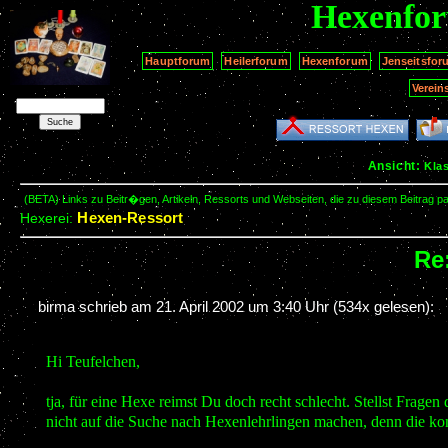
Hexenfo
Hauptforum
Heilerforum
Hexenforum
Jenseitsfor
Verein
Ansicht:
Kla
(BETA) Links zu Beitr�gen, Artikeln, Ressorts und Webseiten, die zu diesem Beitrag 
Hexen-Ressort
Hexerei:
Re:
birma schrieb am
21. April 2002 um 3:40 Uhr
(534x gelesen):
Hi Teufelchen,
tja, für eine Hexe reimst Du doch recht schlecht. Stellst Fra
nicht auf die Suche nach Hexenlehrlingen machen, denn die komm