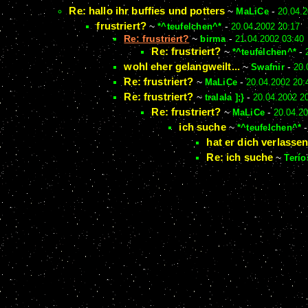
Re: hallo ihr buffies und potters
~
MaLiCe
-
20.04.2
frustriert?
~
*^teufelchen^*
-
20.04.2002 20:17
Re: frustriert?
~
birma
-
21.04.2002 03:40
Re: frustriert?
~
*^teufelchen^*
-
wohl eher gelangweilt...
~
Swafnir
-
20.
Re: frustriert?
~
MaLiCe
-
20.04.2002 20:
Re: frustriert?
~
tralala ];}
-
20.04.2002 2
Re: frustriert?
~
MaLiCe
-
20.04.2
ich suche
~
*^teufelchen^*
hat er dich verlasse
Re: ich suche
~
Terío