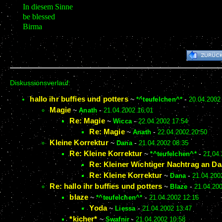
In diesem Sinne
be blessed
Birma
Diskussionsverlauf:
hallo ihr buffies und potters
~
*^teufelchen^*
-
20.04.2002
Magie
~
Anath
-
21.04.2002 16:01
Re: Magie
~
Wicca
-
22.04.2002 17:54
Re: Magie
~
Anath
-
22.04.2002 20:50
Kleine Korrektur
~
Dana
-
21.04.2002 08:35
Re: Kleine Korrektur
~
*^teufelchen^*
-
21.04.
Re: Kleiner Wichtiger Nachtrag an D
Re: Kleine Korrektur
~
Dana
-
21.04.200
Re: hallo ihr buffies und potters
~
Blaze
-
21.04.200
blaze
~
*^teufelchen^*
-
21.04.2002 12:16
Yoda
~
Liessa
-
21.04.2002 13:47
*kicher*
~
Swafnir
-
21.04.2002 10:58