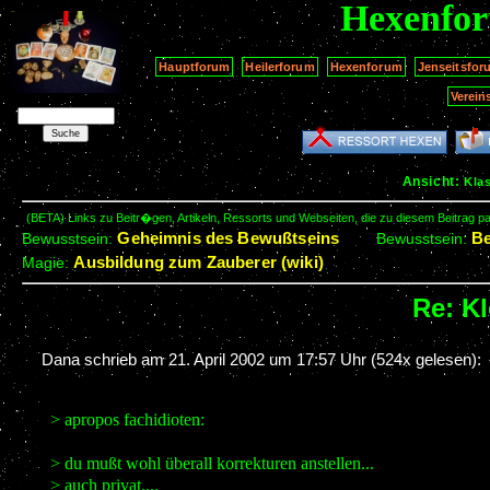
Hexenfo
Hauptforum
Heilerforum
Hexenforum
Jenseitsfor
Verein
Ansicht:
Kla
(BETA) Links zu Beitr�gen, Artikeln, Ressorts und Webseiten, die zu diesem Beitrag 
Geheimnis des Bewußtseins
Be
Bewusstsein:
Bewusstsein:
Ausbildung zum Zauberer (wiki)
Magie:
Re: Kl
Dana schrieb am
21. April 2002 um 17:57 Uhr
(524x gelesen):
> apropos fachidioten:
> du mußt wohl überall korrekturen anstellen...
> auch privat....