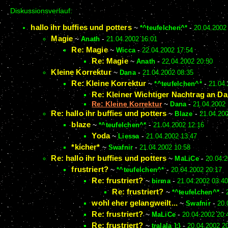
Diskussionsverlauf:
hallo ihr buffies und potters
~
*^teufelchen^*
-
20.04.2002
Magie
~
Anath
-
21.04.2002 16:01
Re: Magie
~
Wicca
-
22.04.2002 17:54
Re: Magie
~
Anath
-
22.04.2002 20:50
Kleine Korrektur
~
Dana
-
21.04.2002 08:35
Re: Kleine Korrektur
~
*^teufelchen^*
-
21.04.
Re: Kleiner Wichtiger Nachtrag an D
Re: Kleine Korrektur
~
Dana
-
21.04.2002
Re: hallo ihr buffies und potters
~
Blaze
-
21.04.200
blaze
~
*^teufelchen^*
-
21.04.2002 12:16
Yoda
~
Liessa
-
21.04.2002 13:47
*kicher*
~
Swafnir
-
21.04.2002 10:58
Re: hallo ihr buffies und potters
~
MaLiCe
-
20.04.2
frustriert?
~
*^teufelchen^*
-
20.04.2002 20:17
Re: frustriert?
~
birma
-
21.04.2002 03:40
Re: frustriert?
~
*^teufelchen^*
-
wohl eher gelangweilt...
~
Swafnir
-
20.
Re: frustriert?
~
MaLiCe
-
20.04.2002 20:
Re: frustriert?
~
tralala ];}
-
20.04.2002 2