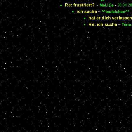
Re: frustriert?
~
MaLiCe
-
20.04.2
ich suche
~
*^teufelchen^*
hat er dich verlasse
Re: ich suche
~
Terío